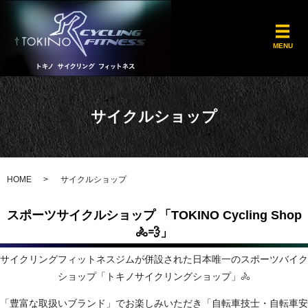
メ
MENU
サイクルショップ
HOME
サイクルショップ
スポーツサイクルショップ 「TOKINO Cycling Shop
🚴💨」
サイクリングフィットネスジムが併設された日本唯一のスポーツバイク
ショップ「トキノサイクリングショップ」🚴
「豊富な取扱いブランド」でお楽しみいただき「自転車技士・自転車安