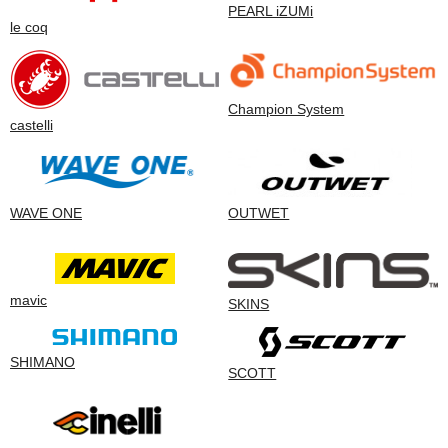
PEARL iZUMi
le coq
Champion System
castelli
WAVE ONE
OUTWET
mavic
SKINS
SHIMANO
SCOTT