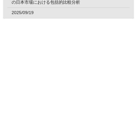
の日本市場における包括的比較分析
2025/09/19
【荻窪店】SCICON AEROSTORMサングラス入荷！
2025/09/06
【荻窪店】夜ライドの相棒！TOPEAK CUBICUBI！
2025/07/25
【荻窪店】ULTEGRA R8170 レバー交換・ブリーディング
作業
2025/07/18
【荻窪店】PIRELLI P ZERO RACE RS TUBE TYPE紹介し
ます！
2025/07/12
【荻窪店】沖縄ツアー後の洗車作業🧼🚲
2025/07/05
【荻窪店】通気性抜群！曇らないサングラス！KOO最新サ
ングラス「HYPE」！