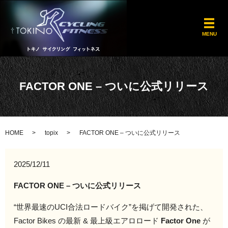
メ
MENU
FACTOR ONE – ついに公式リリース
HOME
topix
FACTOR ONE – ついに公式リリース
2025/12/11
FACTOR ONE – ついに公式リリース
“世界最速のUCI合法ロードバイク”を掲げて開発された、
Factor Bikes の最新 & 最上級エアロロード
Factor One
が