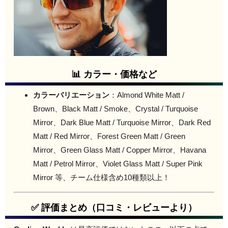
📊 カラー・価格など
カラーバリエーション
：Almond White Matt /
Brown、Black Matt / Smoke、Crystal / Turquoise
Mirror、Dark Blue Matt / Turquoise Mirror、Dark Red
Matt / Red Mirror、Forest Green Matt / Green
Mirror、Green Glass Matt / Copper Mirror、Havana
Matt / Petrol Mirror、Violet Glass Matt / Super Pink
Mirror 等、チーム仕様含め10種類以上！
✅ 評価まとめ（口コミ・レビューより）