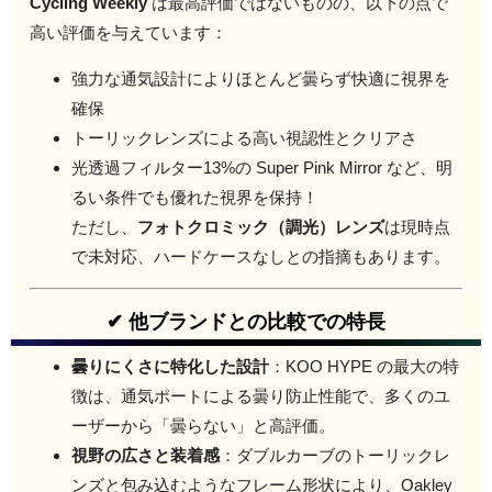
Cycling Weekly
は最高評価ではないものの、以下の点で
高い評価を与えています：
強力な通気設計によりほとんど曇らず快適に視界を
確保
トーリックレンズによる高い視認性とクリアさ
光透過フィルター13%の Super Pink Mirror など、明
るい条件でも優れた視界を保持！
ただし、
フォトクロミック（調光）レンズ
は現時点
で未対応、ハードケースなしとの指摘もあります。
✔ 他ブランドとの比較での特長
曇りにくさに特化した設計
：KOO HYPE の最大の特
徴は、通気ポートによる曇り防止性能で、多くのユ
ーザーから「曇らない」と高評価。
視野の広さと装着感
：ダブルカーブのトーリックレ
ンズと包み込むようなフレーム形状により、Oakley