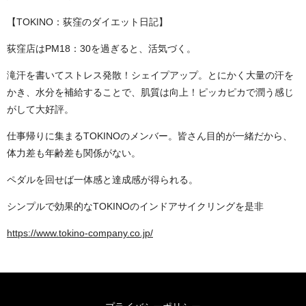
【TOKINO：荻窪のダイエット日記】
荻窪店はPM18：30を過ぎると、活気づく。
滝汗を書いてストレス発散！シェイプアップ。とにかく大量の汗を
かき、水分を補給することで、肌質は向上！ピッカピカで潤う感じ
がして大好評。
仕事帰りに集まるTOKINOのメンバー。皆さん目的が一緒だから、
体力差も年齢差も関係がない。
ペダルを回せば一体感と達成感が得られる。
シンプルで効果的なTOKINOのインドアサイクリングを是非
https://www.tokino-company.co.jp/