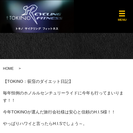
メ
MENU
HOME
【TOKINO：荻窪のダイエット日記】
毎年恒例のホノルルセンチュリーライドに今年も行ってまいりま
す！！
今年TOKINOが選んだ旅行会社様は安心と信頼のH.I.S様！！
やっぱりハワイと言ったらH.I.Sでしょう～。