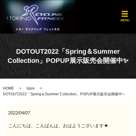
メ
MENU
DOTOUT2022「Spring＆Summer
Collection」POPUP展示販売会開催中✨
HOME
topix
DOTOUT2022「Spring＆Summer Collection」POPUP展示販売会開催中✨
2022/04/07
こんにちは、こんばんは、おはようございます☀