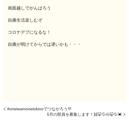
画面越しでがんばろう
自粛生活楽しむぞ
コロナデブになるな！
自粛が明けてからでは遅いかも・・・
#oneteamonetokinoでつながろう💛
5月の部員を募集します！👯🐷💦🐽🐷💦💓