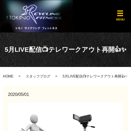
メ
MENU
5月LIVE配信📺テレワークアウト再開👍✨
HOME
スタッフブログ
5月LIVE配信📺テレワークアウト再開👍✨
2020/05/01