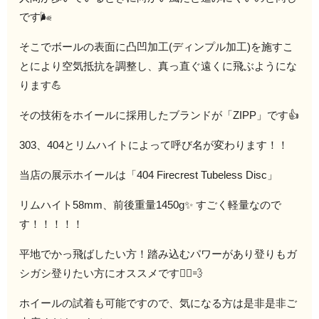
です🌬
そこでボールの表面に凸凹加工(ディンプル加工)を施すこ
とにより空気抵抗を調整し、真っ直ぐ遠くに飛ぶようにな
ります💪
その技術をホイールに採用したブランドが「ZIPP」です👍
303、404とリムハイトによって呼び名が変わります！！
当店の展示ホイールは「404 Firecrest Tubeless Disc」
リムハイト58mm、前後重量1450g✨ すごく軽量なので
す！！！！！
平地でかっ飛ばしたい方！踏み込むパワーがあり登りもガ
シガシ登りたい方にオススメです🚴‍♀️💨
ホイールの試着も可能ですので、気になる方は是非是非ご