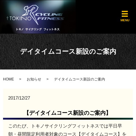
メ
MENU
デイタイムコース新設のご案内
HOME
お知らせ
デイタイムコース新設のご案内
2017/12/27
【デイタイムコース新設のご案内】
このたび、トキノサイクリングフィットネスでは平日早
朝・昼間限定利用者対象のコース【デイタイムコース】を