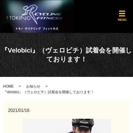
メ
MENU
『Velobici』（ヴェロビチ）試着会を開催し
ております！
HOME
お知らせ
『Velobici』（ヴェロビチ）試着会を開催しております！
2021/01/16