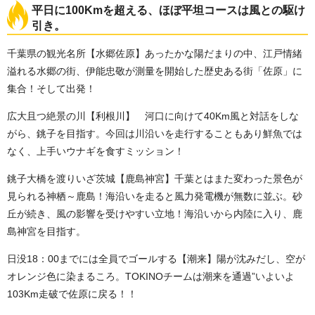
平日に100Kmを超える、ほぼ平坦コースは風との駆け
引き。
千葉県の観光名所【水郷佐原】あったかな陽だまりの中、江戸情緒
溢れる水郷の街、伊能忠敬が測量を開始した歴史ある街「佐原」に
集合！そして出発！
広大且つ絶景の川【利根川】 河口に向けて40Km風と対話をしな
がら、銚子を目指す。今回は川沿いを走行することもあり鮮魚では
なく、上手いウナギを食すミッション！
銚子大橋を渡りいざ茨城【鹿島神宮】千葉とはまた変わった景色が
見られる神栖～鹿島！海沿いを走ると風力発電機が無数に並ぶ。砂
丘が続き、風の影響を受けやすい立地！海沿いから内陸に入り、鹿
島神宮を目指す。
日没18：00までには全員でゴールする【潮来】陽が沈みだし、空が
オレンジ色に染まるころ。TOKINOチームは潮来を通過”いよいよ
103Km走破で佐原に戻る！！