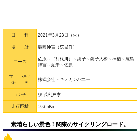
日 程
2021年3月23日（火）
場 所
鹿島神宮（茨城件）
佐原～（利根川）～銚子～銚子大橋～神栖～鹿島
コース
神宮～潮来～佐原
主 催／
株式会社トキノカンパニー
企 画
ランチ
鰻 茂利戸家
走行距離
103.5Km
素晴らしい景色！関東のサイクリングロード。