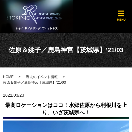
メ
MENU
佐原＆銚子／鹿島神宮【茨城県】’21/03
HOME
過去のイベント情報
佐原＆銚子／鹿島神宮【茨城県】’21/03
2021/03/23
最高ロケーションはココ！水郷佐原から利根川を上
り、いざ茨城県へ！