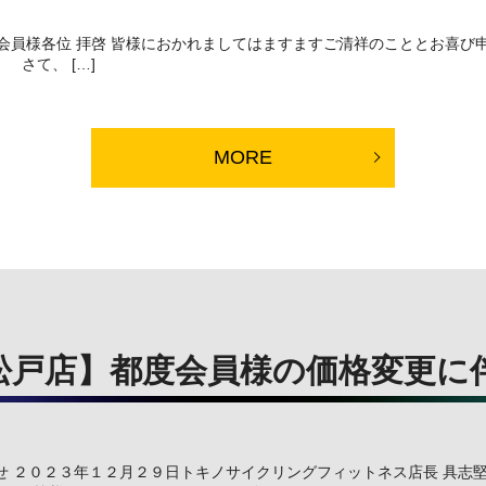
会員様各位 拝啓 皆様におかれましてはますますご清祥のこととお喜び
さて、 […]
MORE
松戸店】都度会員様の価格変更に
せ ２０２３年１２⽉２９⽇トキノサイクリングフィットネス店⻑ 具志堅