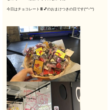
今日はチョコレート🍫💕のおまけつきの日です(*^-^*)