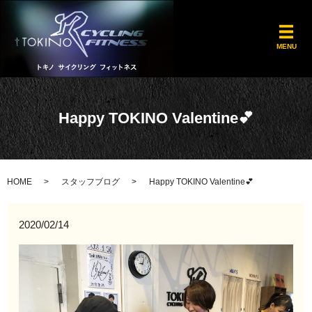
メ
MENU
Happy TOKINO Valentine💕
HOME
スタッフブログ
Happy TOKINO Valentine💕
2020/02/14