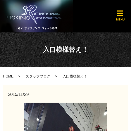
メ
MENU
入口模様替え！
HOME
スタッフブログ
入口模様替え！
2019/11/29