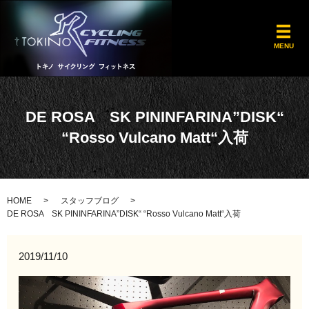
メ
MENU
DE ROSA SK PININFARINA”DISK“
“Rosso Vulcano Matt“入荷
HOME
スタッフブログ
DE ROSA SK PININFARINA”DISK“ “Rosso Vulcano Matt“入荷
2019/11/10