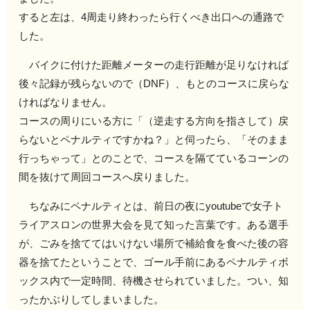
すると左は、4周走り終わったら行くべき出口への通路で
した。
バイクに付けた距離メーターの走行距離が足りなければ
後々記録が残らないので（DNF）、もとのコースに戻らな
ければなりません。
コースの周りにいる方に「（逆走する方向を指さして）戻
らないとペナルティですかね？」と伺ったら、「そのまま
行っちゃって」とのことで、コースを隔てているコーンの
間を抜けて周回コースへ戻りました。
ちなみにペナルティとは、前日の夜にyoutubeで女子ト
ライアスロンの世界大会を見て知った言葉です。ある選手
が、ごみを捨ててはいけない場所で補給食を食べた後の容
器を捨てたということで、ゴール手前にあるペナルティボ
ックス内で一定時間、待機させられていました。つい、知
ったかぶりしてしまいました。