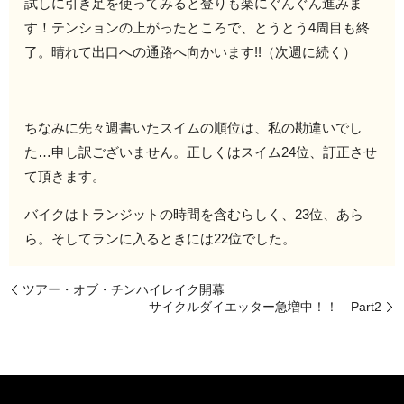
試しに引き足を使ってみると登りも楽にぐんぐん進みま
す！テンションの上がったところで、とうとう4周目も終
了。晴れて出口への通路へ向かいます!!
（次週に続く）
ちなみに先々週書いたスイムの順位は、私の勘違いでし
た…申し訳ございません。正しくはスイム24位、訂正させ
て頂きます。
バイクはトランジットの時間を含むらしく、23位、あら
ら。そしてランに入るときには22位でした。
ツアー・オブ・チンハイレイク開幕
サイクルダイエッター急増中！！ Part2