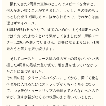
慣れてきた2周目の直線のところでスピードを出すと、
何人か追い抜くことができました。しかし、その後のちょ
っとした登りで同じ方々に抜かされるので、それからは無
理せずマイペース。
3周目が終わるあたりで、疲労のためか、もう4周走ったの
では？走ったよね？という気がしてきましたが、距離メー
ターは20kmを超えていません。DNFになるよりはもう1周
走ろうと気力を振り絞ります。
そしてコースと、コース脇の係の方々の顔をだいたい把
握した4周目の最後の登り坂で、引き足を使っていなかっ
たことに気づきました。
その日の朝、クリップ式のペダルにしてから、慌てて靴を
ペダルに入れるたびにストラップがくちゃくちゃになっ
て、つま先がトゥークリップの先端まで入らなかったので
すが、直す余裕がなくその状態のまま漕いでいました。