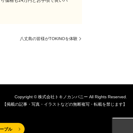
おり価格も24万円とお手頃で良いバ
八丈島の皆様がTOKINOを体験
Copyright © 株式会社トキノカンパニー All Rights Reserved.
【掲載の記事・写真・イラストなどの無断複写・転載を禁じます】
ーブル