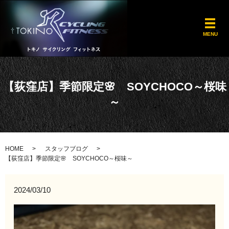
メ
MENU
【荻窪店】季節限定🌸 SOYCHOCO～桜味
～
HOME
スタッフブログ
【荻窪店】季節限定🌸 SOYCHOCO～桜味～
2024/03/10