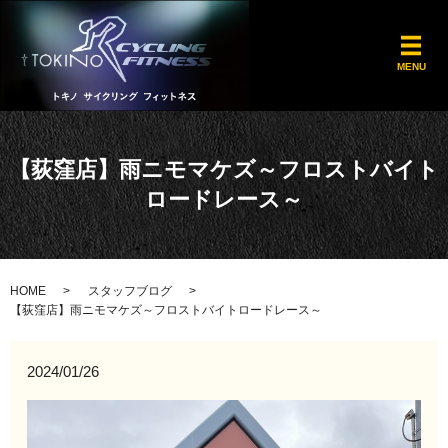
メ
MENU
【荻窪店】雨ニモマケズ～フロストバイト
ロードレース～
HOME
スタッフブログ
【荻窪店】雨ニモマケズ～フロストバイトロードレース～
2024/01/26