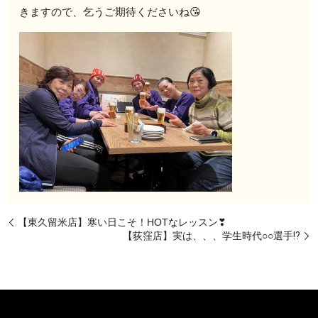
きますので、乞うご期待くださいね😘
【東久留米店】寒い日こそ！HOTなレッスン❣
【荻窪店】実は、、、学生時代○○選手⁉