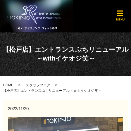
メ
MENU
【松戸店】エントランスぷちリニューアル
～withイケオジ笑～
HOME
スタッフブログ
【松戸店】エントランスぷちリニューアル ～withイケオジ笑～
2023/11/20