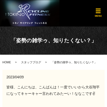
メ
MENU
「姿勢の雑学ゥ、知りたくない？」
HOME
スタッフブログ
「姿勢の雑学ゥ、知りたくない？」
2023/04/09
皆様、こんにちは、こんばんは！一度でいいから大谷翔平
になってキャーキャー言われてみたーい！ななこです✌