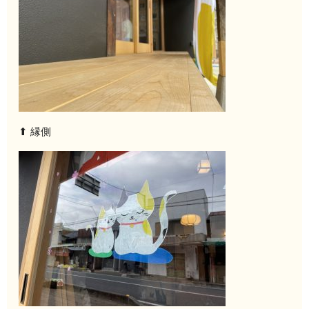
⬆︎ 縁側