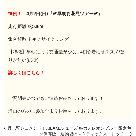
恒例！
4月2日(日)『🌸早朝お花見ツアー🌸』
走行距離:約50km
集合解散:トキノサイクリング
【特徴】早朝により交通量が少ない/初心者にオススメ/登
りが無い(ほぼ)。
詳しくはこちら！
ご質問等いつでもご連絡お待ちしております！
沢山の方のご参加心よりお待ちしております。
具志堅レコメンド!! 🚴‍♂️LAKEシューズ 👟カメレオンブルー 限定色
✅保存版～運動後のスタティックストレッチ～