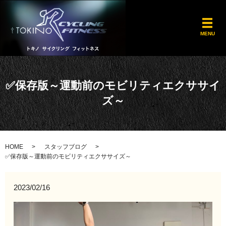
メ
MENU
✅保存版～運動前のモビリティエクササイ
ズ～
HOME
スタッフブログ
✅保存版～運動前のモビリティエクササイズ～
2023/02/16