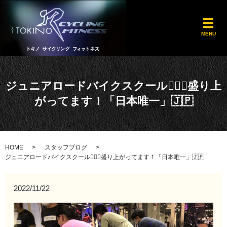
メ
MENU
ジュニアロードバイクスクール🚴🏾‍♀️盛り上
がってます！「日本唯一」🇯🇵
HOME
スタッフブログ
ジュニアロードバイクスクール🚴🏾‍♀️盛り上がってます！「日本唯一」🇯🇵
2022/11/22