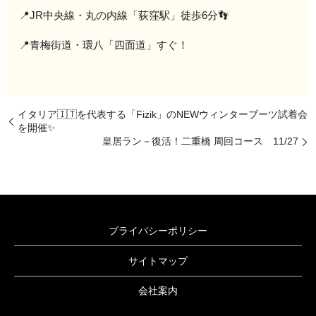
📍JR中央線・丸の内線「荻窪駅」徒歩6分👣
📍青梅街道・環八「四面道」すぐ！
イタリア🇮🇹を代表する「Fizik」のNEWウィンターブーツ試着会
を開催✨
皇居ラン－復活！二重橋 周回コース 11/27
プライバシーポリシー
サイトマップ
会社案内