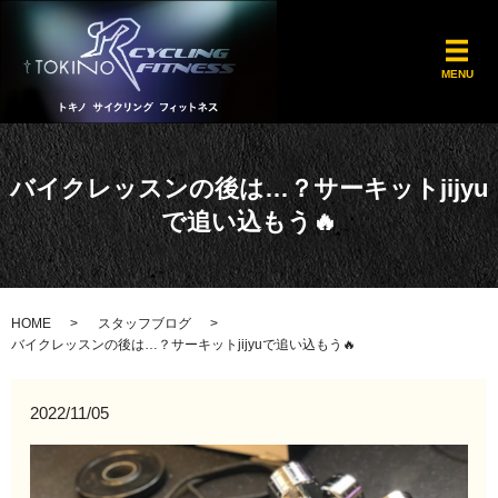
メ
MENU
バイクレッスンの後は…？サーキットjijyu
で追い込もう🔥
HOME
スタッフブログ
バイクレッスンの後は…？サーキットjijyuで追い込もう🔥
2022/11/05