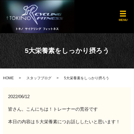
メ
MENU
5大栄養素をしっかり摂ろう
HOME
スタッフブログ
5大栄養素をしっかり摂ろう
2022/06/12
皆さん。こんにちは！トレーナーの荒谷です
本日の内容は５大栄養素につお話ししたいと思います！