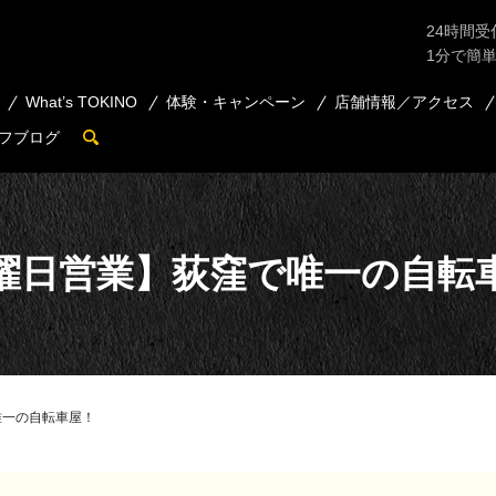
24時間受
1分で簡
What’s TOKINO
体験・キャンペーン
店舗情報／アクセス
フブログ
search
曜日営業】荻窪で唯一の自転
唯一の自転車屋！