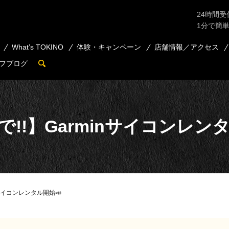
24時間受
1分で簡
What’s TOKINO
体験・キャンペーン
店舗情報／アクセス
フブログ
search
まで!!】Garminサイコンレン
inサイコンレンタル開始📣