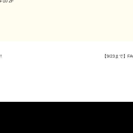
10 2F
!
【9/23まで】FA