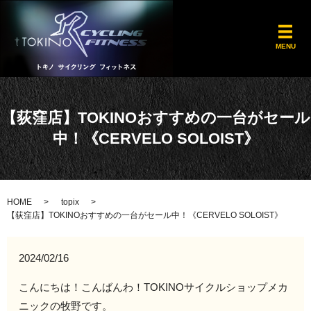
メ
MENU
【荻窪店】TOKINOおすすめの一台がセール
中！《CERVELO SOLOIST》
HOME
topix
【荻窪店】TOKINOおすすめの一台がセール中！《CERVELO SOLOIST》
2024/02/16
こんにちは！こんばんわ！TOKINOサイクルショップメカ
ニックの牧野です。