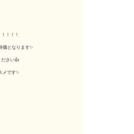
！！！！！
が大特価となります✨
ださい👍
スメです✨