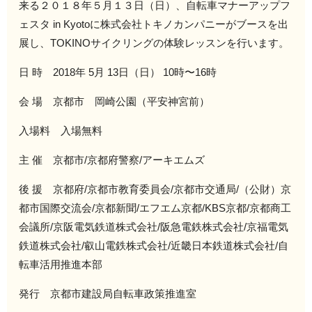
来る２０１８年５月１３日（日）、自転車マナーアップフ
ェスタ in Kyotoに株式会社トキノカンパニーがブースを出
展し、TOKINOサイクリングの体験レッスンを行います。
日 時 2018年 5月 13日（日） 10時〜16時
会 場 京都市 岡崎公園（平安神宮前）
入場料 入場無料
主 催 京都市/京都府警察/アーキエムズ
後 援 京都府/京都市教育委員会/京都市交通局/（公財）京
都市国際交流会/京都新聞/エフエム京都/KBS京都/京都商工
会議所/京阪電気鉄道株式会社/阪急電鉄株式会社/京福電気
鉄道株式会社/叡山電鉄株式会社/近畿日本鉄道株式会社/自
転車活用推進本部
発行 京都市建設局自転車政策推進室