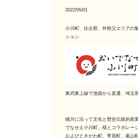
2022/05/01
小川町、比企郡、外秩父エリアの
ション
東武東上線で池袋から直通、埼玉
槻川に沿って文化と歴史伝統的産
でなせえ小川町」様とコラボレー
およびときがわ町、寄居町、嵐山