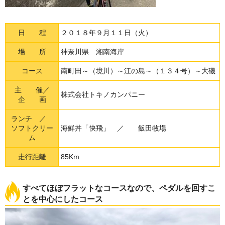
日 程
２０１８年９月１１日（火）
場 所
神奈川県 湘南海岸
コース
南町田～（境川）～江の島～（１３４号）～大磯
主 催／
株式会社トキノカンパニー
企 画
ランチ ／
ソフトクリー
海鮮丼「快飛」 ／ 飯田牧場
ム
走行距離
85Km
すべてほぼフラットなコースなので、ペダルを回すこ
とを中心にしたコース