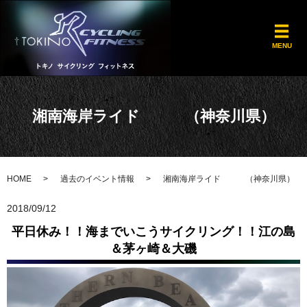
メ
MENU
湘南海岸ライド （神奈川県）
HOME
過去のイベント情報
湘南海岸ライド （神奈川県）
2018/09/12
平日休み！！海までいこうサイクリング！！江の島
＆茅ヶ崎＆大磯