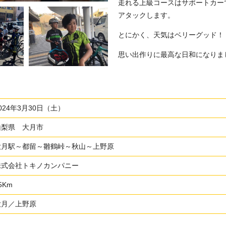
走れる上級コースはサポートカー
アタックします。
とにかく、天気はベリーグッド！
思い出作りに最高な日和になりま
024年3月30日（土）
山梨県 大月市
大月駅～都留～雛鶴峠～秋山～上野原
株式会社トキノカンパニー
5Km
大月／上野原