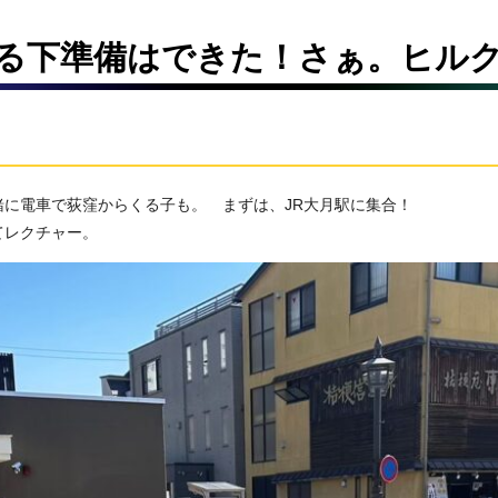
る下準備はできた！さぁ。ヒル
に電車で荻窪からくる子も。 まずは、JR大月駅に集合！
てレクチャー。