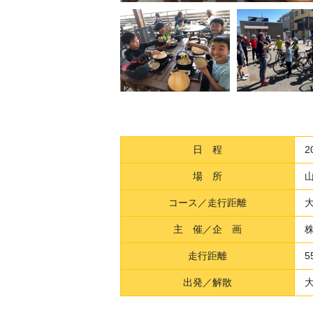
日 程
2
場 所
コース／走行距離
主 催／企 画
走行距離
5
出発／解散