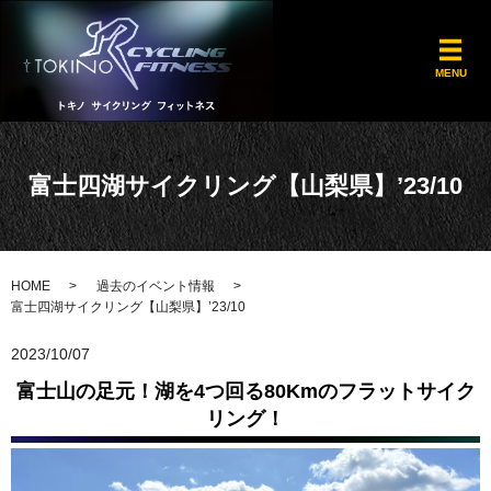
メ
MENU
富士四湖サイクリング【山梨県】’23/10
HOME
過去のイベント情報
富士四湖サイクリング【山梨県】’23/10
2023/10/07
富士山の足元！湖を4つ回る80Kmのフラットサイク
リング！