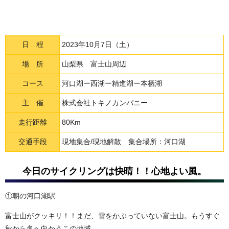
日 程
2023年10月7日（土）
場 所
山梨県 富士山周辺
コース
河口湖ー西湖ー精進湖ー本栖湖
主 催
株式会社トキノカンパニー
走行距離
80Km
交通手段
現地集合/現地解散 集合場所：河口湖
今日のサイクリングは快晴！！心地よい風。
①朝の河口湖駅
富士山がクッキリ！！まだ、雪をかぶっていない富士山。もうすぐ
秋から冬へ向かうこの地域。