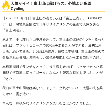
天気がイイ！富士山は儲けもの。心地よい高原
Cycling
【2023年10月7日】富士山の湖といえば「富士五湖」。TOKINOツ
アーは、現地集合解散で日帰りサイクリングの企画で人気を誇る
「富士四湖」。
あえて、少し離れた山中湖を外して、富士山の北側の4つをぐるっと
回れば、フラットなコースで80Kmを走ることができる。最初は河
口湖。続いて西湖。3つ目は精進湖。最後に本栖湖。富士山の噴火で
分断された各湖と素晴らしい景色を堪能しながら走る自転車の旅。
本栖湖周辺でランチをとって、後半戦を走れば、しっかり走った感
満載で河口湖に戻ってゴール。なんとも贅沢な時間を楽しむことが
できた。
秋口の富士山周遊は楽しい。そして、空気がいい！！太陽の光も柔
らかい。雲が近い！！
そんな、和やかなサイクリングを楽しむことができました。