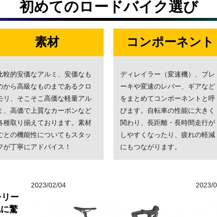
初めてのロードバイク選び
素材
コンポーネント
比較的安価なアルミ、安価なも
ディレイラー（変速機）、ブレ
のから高級なものまであるクロ
ーキや変速のレバー、ギアなど
モリ、そこそこ高価な軽量アル
をまとめてコンポーネントと呼
ミ、高価で上質なカーボンなど
びます。自転車の性能に大きく
各種取り揃えております。素材
関わり、長距離・長時間走行が
ごとの機能性についてもスタッ
しやすくなったり、疲れの軽減
フが丁寧にアドバイス！
にもつながります。
2023/02/04
2023/0
シリー
化に驚