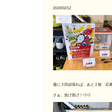
2020/02/12
週に３回頑張れば、あと２枚 応
さぁ、急げ急げ！💨💨