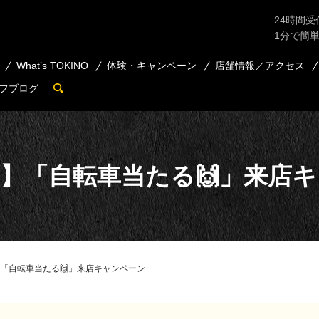
24時間受
1分で簡
What’s TOKINO
体験・キャンペーン
店舗情報／アクセス
フブログ
search
】「自転車当たる🙌」来店
「自転車当たる🙌」来店キャンペーン