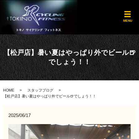
メ
MENU
【松戸店】暑い夏はやっぱり外でビール🍺
でしょう！！
HOME
スタッフブログ
【松戸店】暑い夏はやっぱり外でビール🍺でしょう！！
2025/06/17