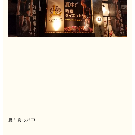
夏！真っ只中