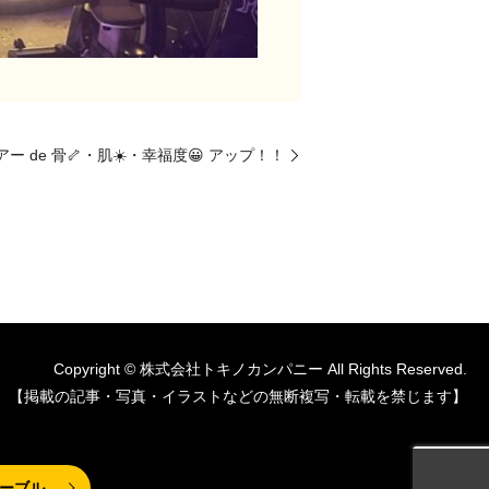
アー de 骨🦴・肌☀️・幸福度😀 アップ！！
Copyright © 株式会社トキノカンパニー All Rights Reserved.
【掲載の記事・写真・イラストなどの無断複写・転載を禁じます】
ーブル