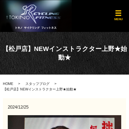
メ
MENU
【松戸店】NEWインストラクター上野★始
動★
HOME
スタッフブログ
【松戸店】NEWインストラクター上野★始動★
2024/12/25