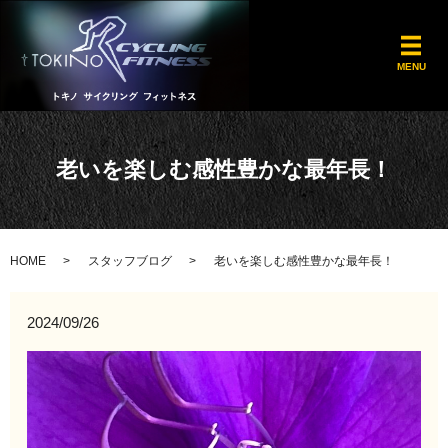
メ
MENU
老いを楽しむ感性豊かな最年長！
HOME
スタッフブログ
老いを楽しむ感性豊かな最年長！
2024/09/26