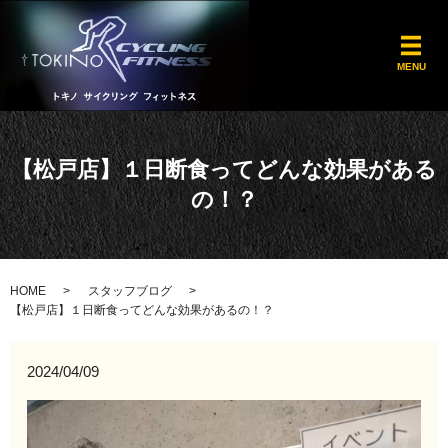
メ
MENU
【松戸店】１日断食ってどんな効果がある
の！？
HOME
スタッフブログ
【松戸店】１日断食ってどんな効果があるの！？
2024/04/09