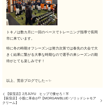
トキノは数カ月に一回のペースでトレーニング指導で長岡
市に来ています。
特に冬の時期オフシーズンは努力次第では春先の大会で大
きく結果に繋がる大事な時期なので選手の来シーズンの期
待がとても楽しみです！
以上、荒谷ブログでした～✨
【荻窪店】2月JIJYU ヒップで痩せろ！🍑
【荻窪店】小股に革命が⁉【MORGAN/BLUEｰソリッドシャモア
クリーム】