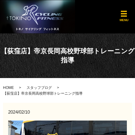
メ
MENU
【荻窪店】帝京長岡高校野球部トレーニング
指導
HOME
スタッフブログ
【荻窪店】帝京長岡高校野球部トレーニング指導
2024/02/10