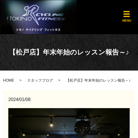
メ
MENU
【松戸店】年末年始のレッスン報告～♪
HOME
スタッフブログ
【松戸店】年末年始のレッスン報告～♪
2024/01/08