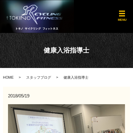
メ
MENU
健康入浴指導士
HOME
スタッフブログ
健康入浴指導士
2018/05/19