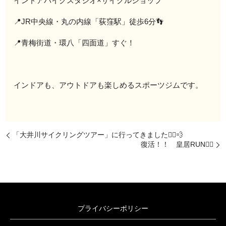
インドアバイクスタジオ×サイクルショップ
📍JR中央線・丸の内線「荻窪駅」徒歩6分👣
📍青梅街道・環八「四面道」すぐ！
インドアも、アウトドアも楽しめるスポーツジムです。
「大井川サイクリングツアー」に行ってきました🚴‍♀️💨
復活！！ 皇居RUN🏃‍♂️
プライバシーポリシー