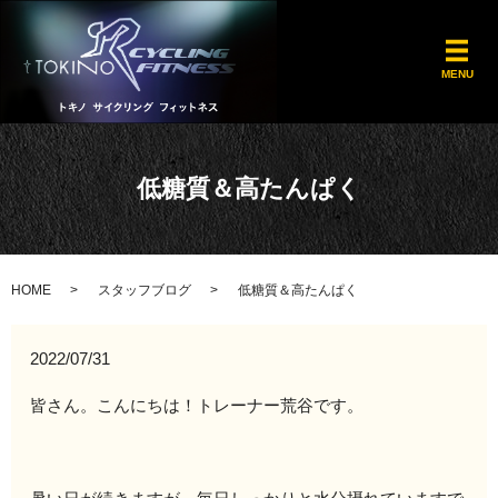
メ
MENU
低糖質＆高たんぱく
HOME
スタッフブログ
低糖質＆高たんぱく
2022/07/31
皆さん。こんにちは！トレーナー荒谷です。