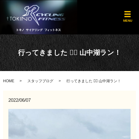
メ
MENU
行ってきました 🏃‍♂️ 山中湖ラン！
HOME
スタッフブログ
行ってきました 🏃‍♂️ 山中湖ラン！
2022/06/07