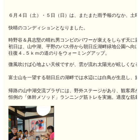
６月４日（
土）・５日（日）は、またまた雨予報のなか、土曜
快晴のコンデ
ィションとなりました。
時野谷＆具志
堅の晴れ男コンビのパワーが衰えをしらず天に届
初日は、山中湖、平野のバス停から朝日丘湖畔緑地公園へ向け
往復４.５ｋｍの道のりをウォーミングアップ。
微風吹けば心
地よい天候ですが、雲が流れ太陽光が眩しくなる
富士山を一望する朝日丘の湖畔では水辺には白鳥が生息し、旅
帰路の山中湖交流プラザには、野外ステージがあり、観客席が
恒例の「体幹メソッド」ランニング筋トレを実施。適度な筋刺