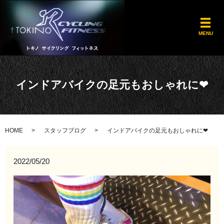
メ
MENU
インドアバイクの足元もおしゃれに❤︎
HOME
スタッフブログ
インドアバイクの足元もおしゃれに❤︎
2022/05/20